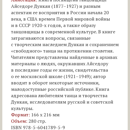
Айседоре Дункан (1877–1927) и разным
аспектам ее восприятия в России начала 20
века, в США времен Первой мировой войны
и в СССР 1920-х годов, а также образу
танцовщицы в современной культуре. В книге
затрагиваются вопросы, связанные
с творческим наследием Дункан и сохранением
«свободного» танца на протяжении столетия.
Читателям представлены найденные в архивах
материалы о людях, окружавших Айседору
в последние годы ее жизни, свидетельства
о ее московской школе (1921–1949); автор
вводит в оборот некоторые источники,
малодоступные российской публике. Книга
адресована любителям танца и творчества
Дункан, исследователям русской и советской
культуры.
Формат:
166 х 216 мм
Объем:
280 стр.
ISBN 978-5-6041789-5-9