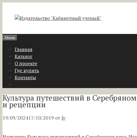
Перейти
к
содержимому
Меню
Главная
Каталог
О проекте
Где купить
Контакты
Культура путешествий в Серебряном
и рецепции
19/09/2024
17/10/2019
от
fe
Название:
Культура путешествий в Серебряном веке. Ис