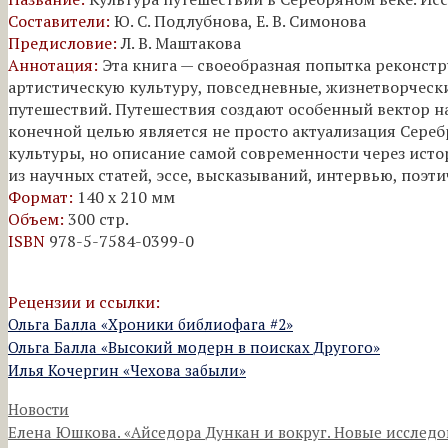
Составители:
Ю. С. Подлубнова, Е. В. Симонова
Предисловие:
Л. В. Маштакова
Аннотация:
Эта книга — своеобразная попытка реконст
артистическую культуру, повседневные, жизнетворческ
путешествий. Путешествия создают особенный вектор н
конечной целью является не просто актуализация Сереб
культуры, но описание самой современности через исто
из научных статей, эссе, высказываний, интервью, поэт
Формат:
140 х 210 мм
Объем:
300 стр.
ISBN
978-5-7584-0399-0
Рецензии и ссылки:
Ольга Балла «Хроники библиофага #2»
Ольга Балла «Высокий модерн в поисках Другого»
Илья Кочергин «Чехова забыли»
Рубрики
Новости
Елена Юшкова. «Айседора Дункан и вокруг. Новые исслед