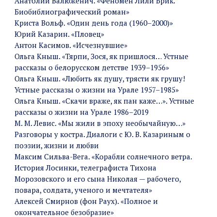
Анатолий Валюженич. «Феномен Лили Брик.
Биобиблиографический роман»
Криста Вольф. «Один день года (1960–2000)»
Юрий Казарин. «Пловец»
Антон Касимов. «Исчезнувшие»
Ольга Кныш. «Тярпи, Зося, як пришлося… Устные
рассказы о белорусском детстве 1939–1956»
Ольга Кныш. «Любить як душу, трясти як грушу!
Устные рассказы о жизни на Урале 1957–1985»
Ольга Кныш. «Скачи враже, як пан каже…». Устные
рассказы о жизни на Урале 1986–2019
М. М. Левис. «Мы жили в эпоху необычайную…»
Разговоры у костра. Диалоги с Ю. В. Казариным о
поэзии, жизни и любви
Максим Сильва-Вега. «Корабли солнечного ветра.
История Лосинки, телеграфиста Тихона
Морозовского и его сына Николая — рабочего,
повара, солдата, ученого и мечтателя»
Алексей Смирнов (фон Раух). «Полное и
окончательное безобразие»