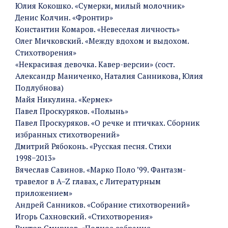
Юлия Кокошко. «Сумерки, милый молочник»
Денис Колчин. «Фронтир»
Константин Комаров. «Невеселая личность»
Олег Мичковский. «Между вдохом и выдохом.
Стихотворения»
«Некрасивая девочка. Кавер-версии» (сост.
Александр Маниченко, Наталия Санникова, Юлия
Подлубнова)
Майя Никулина. «Кермек»
Павел Проскуряков. «Полынь»
Павел Проскуряков. «О речке и птичках. Сборник
избранных стихотворений»
Дмитрий Рябоконь. «Русская песня. Стихи
1998−2013»
Вячеслав Савинов. «Марко Поло ’99. Фантазм-
травелог в A–Z главах, с Литературным
приложением»
Андрей Санников. «Собрание стихотворений»
Игорь Сахновский. «Стихотворения»
Виктор Смирнов. «Полное собрание