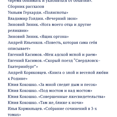
«Время обнимать и уклоняться от объятий».
Сборник рассказов
Уильям Герхарди. «Полиглоты»
Владимир Голдин. «Вечерний звон»
Зиновий Зиник. «Нога моего отца и другие
реликвии»
Зиновий Зиник. «Ящик оргона»
Андрей Ильенков. «Повесть, которая сама себя
описывает»
Евгений Касимов. «Меж адской мглой и раем»
Евгений Касимов. «Скорый поезд “Свердловск–
Екатеринбург”»
Андрей Коряковцев. «Книга о злой и веселой любви
к Родине»
Юлия Кокошко. «За мной следят дым и песок»
Юлия Кокошко. «Под мостом и над мостом»
Юлия Кокошко. «Совершенные лжесвидетельства»
Юлия Кокошко. «Там же, ближе к ночи»
Илья Кормильцев. «Собрание сочинений в 3-х
томах»