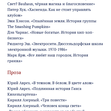
Свет? Bauhaus, чёрная магика и благословение»
Питер Хук. «Хасиенда. Как не стоит управлять
клубом»
Эми Хэнсон. «Опалённая земля. История группы
The Smashing Pumpkins»
Дэн Чарнас. «Новые богатые. История хип-хоп-
бизнеса»
Рюдигер Эш. «Электросити. Дюссельдорфская школа
электронной музыки. 1970-1986»
Марк Ярм. «Все любят наш городок. История
гранжа»
Проза
Юрий Аврех. «В темном. В белом. В цвете алом»
Юрий Аврех. «Подлинная история Ганса
Кюхельгартена»
Кирилл Азерный. «Три повести»
Кирилл Азерный. «Человек конца света»