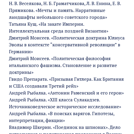
Н. В. Веселкова, Н. Б. Граматчикова, Л. В. Енина, Е. В.
Прямикова. «Мечты и память. Нарративные
ландшафты небольшого советского города»
Татьяна Кущ. «На закате Империи.
Интеллектуальная среда поздней Византии»
Дмитрий Моисеев. «Политическая доктрина Юлиуса
Эволы в контексте “консервативной революции” в
Германии»
Дмитрий Моисеев. «Политическая философия
итальянского фашизма. Становление и развитие
доктрины»
Гвидо Препарата. «Призывая Гитлера. Как Британия
и США создавали Третий рейх»
Андрей Рыбалка. «Антонин Раменский и его герои»
Андрей Рыбалка. «XIII класса Сулакадзев.
Источниковедческое историческое исследование»
Андрей Рыбалка. «В поисках варягов. Гипотезы,
интерпретации, фикции»
Владимир Шкерин. «Поединок на шпионах». Дело
петрашевцев и политическая провокация в России