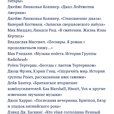
гитары»
Джеймс Линкольн Коллиер. «Джаз. Лейтмотив
Америки»
Джеймс Линкольн Коллиер. «Становление джаза»
Валерий Костюков. «Записки свердловского лабуха»
Мик Миддлз, Линдси Рид. «В смятении. Жизнь Иэна
Кёртиса»
Владислав Мисевич. «Песняры. Я роман с
продолженьем пишу…»
Мак Рэндалл. «Музыка побега. История Группы
Radiohead»
Рубен Тертерян. «Беседы с Аветом Тертеряном»
Джош Фрэнк, Кэрин Гэнц. «Одурачить мир. История
группы Pixies, рассказанная ими самими»
Дейв Хантер. «Британское вторжение
комбоусилителей. Как Marshall, Hiwatt, Vox и другие
изменили звучание музыки»
Джон Харрис. «Последняя вечеринка. Бритпоп, Блэр
и упадок английского рока»
Дэвид Дж. Хаскинс. «Кто убил господина Лунный