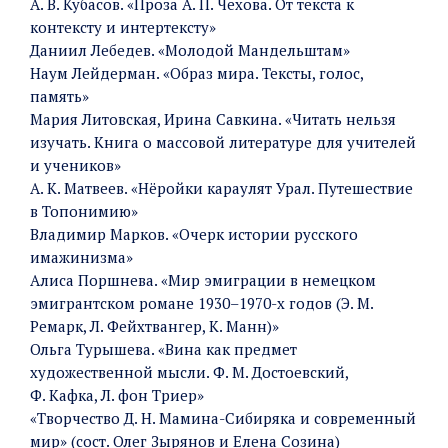
А. В. Кубасов. «Проза А. П. Чехова. От текста к
контексту и интертексту»
Даниил Лебедев. «Молодой Мандельштам»
Наум Лейдерман. «Образ мира. Тексты, голос,
память»
Мария Литовская, Ирина Савкина. «Читать нельзя
изучать. Книга о массовой литературе для учителей
и учеников»
А. К. Матвеев. «Нёройки караулят Урал. Путешествие
в Топонимию»
Владимир Марков. «Очерк истории русского
имажинизма»
Алиса Поршнева. «Мир эмиграции в немецком
эмигрантском романе 1930–1970-х годов (Э. М.
Ремарк, Л. Фейхтвангер, К. Манн)»
Ольга Турышева. «Вина как предмет
художественной мысли. Ф. М. Достоевский,
Ф. Кафка, Л. фон Триер»
«Творчество Д. Н. Мамина-Сибиряка и современный
мир» (сост. Олег Зырянов и Елена Созина)