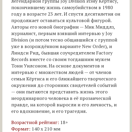
легендарной группы Joy Division Иэну Кёртису,
покончившему жизнь самоубийством в 1980
году в возрасте 23 лет. И спустя десятилетия он
продолжает оставаться культовой фигурой.
Авторы его новой биографии — Мик Миддлз,
журналист, первым взявший интервью у Joy
Division (и потом тесно общавшийся с группой
уже в возрождённом варианте New Order), и
Линдси Рид, бывшая соучредителем Factory
Records вместе со своим тогдашним мужем
Тони Уилсоном. На основе документов и
интервью с множеством людей — от членов
семьи Кёртиса и его ближайшего творческого
окружения до сторонних свидетелей событий
— они пытаются представить жизнь этого
неординарного человека в её прозаической
правде, на которой выросли и его личность, и
его вдохновение, и его трагедия.
Возрастной рейтинг:
18+
Формат:
140 х 210 мм