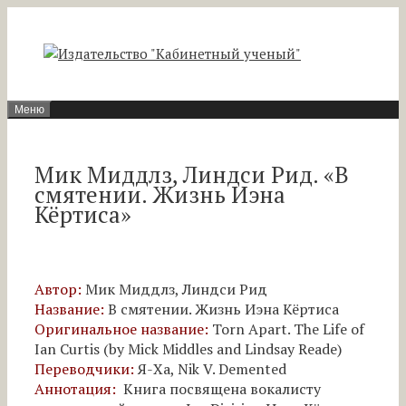
Перейти
к
содержимому
Меню
Мик Миддлз, Линдси Рид. «В
смятении. Жизнь Иэна
Кёртиса»
Автор:
Мик Миддлз, Линдси Рид
Название:
В смятении. Жизнь Иэна Кёртиса
Оригинальное название:
Torn Apart. The Life of
Ian Curtis (by Mick Middles and Lindsay Reade)
Переводчики:
Я-Ха, Nik V. Demented
Аннотация:
Книга посвящена вокалисту