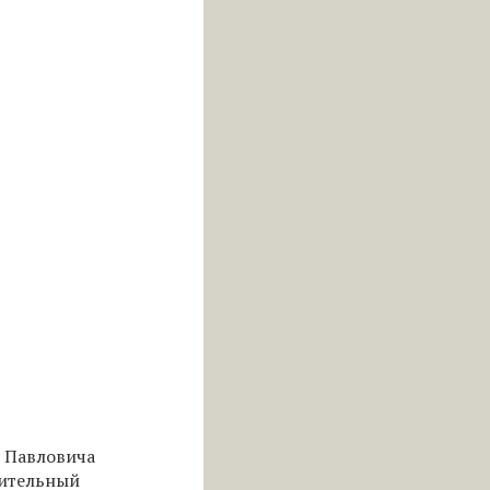
я Павловича
сительный