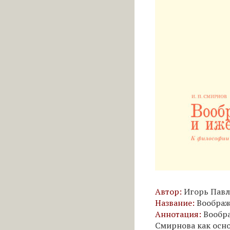
Автор:
Игорь Павл
Название:
Воображ
Аннотация:
Вообра
Смирнова как осн