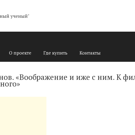
О проекте
Где купить
Контакты
нов. «Воображение и иже с ним. К ф
ного»