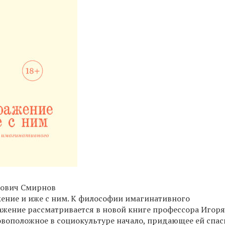
ович Смирнов
ение и иже с ним. К философии имагинативного
жение рассматривается в новой книге профессора Игор
овоположное в социокультуре начало, придающее ей спа