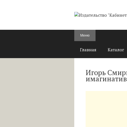
Перейти
к
содержимому
Меню
Главная
Каталог
Игорь Смир
имагинатив