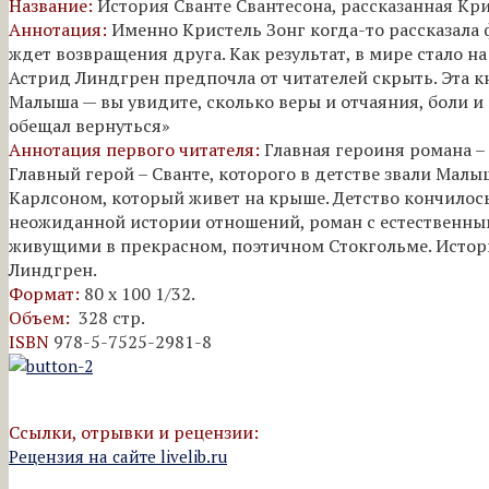
Название:
История Сванте Свантесона, рассказанная Кри
Аннотация:
Именно Кристель Зонг когда-то рассказала
ждет возвращения друга. Как результат, в мире стало н
Астрид Линдгрен предпочла от читателей скрыть. Эта 
Малыша — вы увидите, сколько веры и отчаяния, боли и 
обещал вернуться»
Аннотация первого читателя:
Главная героиня романа –
Главный герой – Сванте, которого в детстве звали Мал
Карлсоном, который живет на крыше. Детство кончилось,
неожиданной истории отношений, роман с естественны
живущими в прекрасном, поэтичном Стокгольме. Истори
Линдгрен.
Формат:
80 x 100 1/32.
Объем:
328 стр.
ISBN
978-5-7525-2981-8
Ссылки, отрывки и рецензии:
Рецензия на сайте livelib.ru