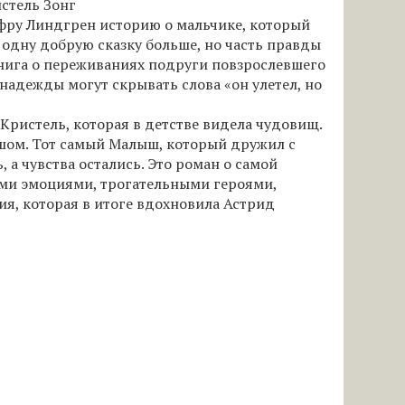
стель Зонг
 фру Линдгрен историю о мальчике, который
а одну добрую сказку больше, но часть правды
книга о переживаниях подруги повзрослевшего
надежды могут скрывать слова «он улетел, но
 Кристель, которая в детстве видела чудовищ.
ышом. Тот самый Малыш, который дружил с
 а чувства остались. Это роман о самой
ми эмоциями, трогательными героями,
я, которая в итоге вдохновила Астрид