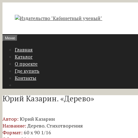
Перейти
к
содержимому
Меню
Главная
Каталог
О проекте
Где купить
Контакты
Юрий Казарин. «Дерево»
Автор:
Юрий Казарин
Название:
Дерево. Стихотворения
Формат:
60 x 90 1/16