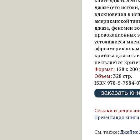
книге «Джаз. Лейт
джазе (его истоки
вдохновения в исп
американской танц
джаза, феномен во
провокационных эс
устоявшиеся мнени
афроамериканцами,
критика джаза сли
не является крите
Формат:
128 х 200
Объем:
328 стр.
ISBN 978-5-7584-0
Ссылки и рецензии
Презентация книги
См. также:
Джеймс 