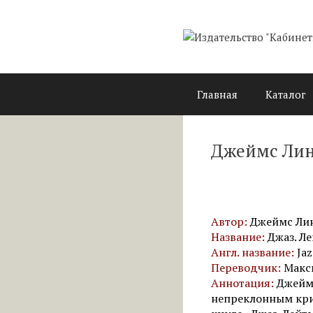
Перейти
к
содержимому
Главная
Каталог
Джеймс Лин
Автор:
Джеймс Линк
Название:
Джаз. Л
Англ. название:
Ja
Переводчик:
Макс
Аннотация:
Джеймс
непреклонным крит