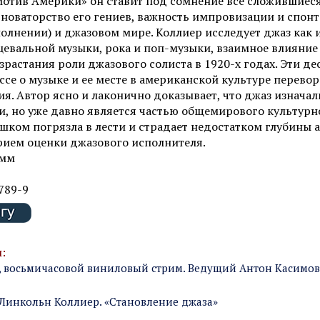
мотив Америки» он ставит под сомнение все сложившиес
, новаторство его гениев, важность импровизации и спон
олнении) и джазовом мире. Коллиер исследует джаз как 
евальной музыки, рока и поп-музыки, взаимное влияние
зрастания роли джазового солиста в 1920-х годах. Эти де
се о музыке и ее месте в американской культуре перево
я. Автор ясно и лаконично доказывает, что джаз изначал
 но уже давно является частью общемирового культурно
шком погрязла в лести и страдает недостатком глубины а
рием оценки джазового исполнителя.
 мм
789-9
:
, восьмичасовой виниловый стрим. Ведущий Антон Касимов 
Линкольн Коллиер. «Становление джаза»