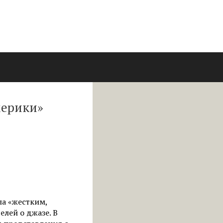
мерики»
ла «жестким,
лей о джазе. В