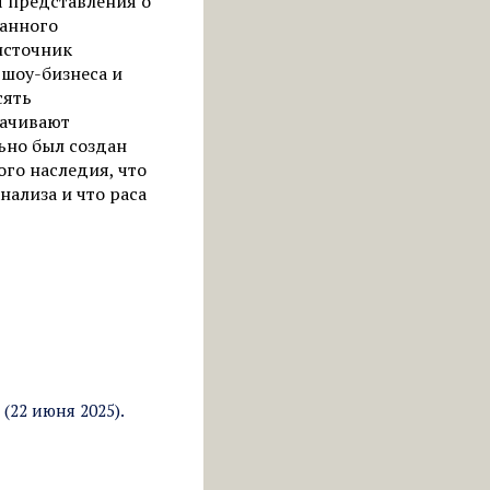
я представления о
танного
источник
 шоу-бизнеса и
сять
рачивают
ьно был создан
го наследия, что
нализа и что раса
(22 июня 2025).