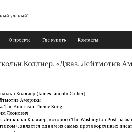
О проекте
Где купить
Контакты
кольн Коллиер. «Джаз. Лейтмотив А
ольн Коллиер (James Lincoln Collier)
ейтмотив Америки
zz. The American Theme Song
им Леонович
 Линкольн Коллиер, которого The Washington Post назва
иком», является одним из самых противоречивых писате