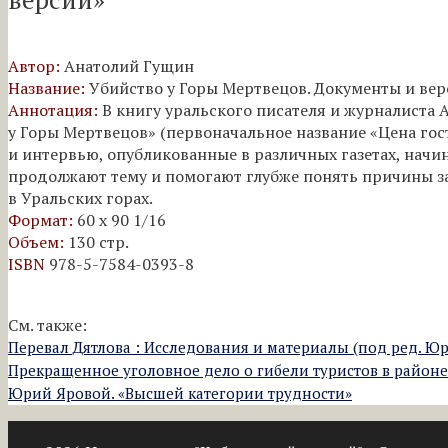
Автор:
Анатолий Гущин
Название:
Убийство у Горы Мертвецов. Документы и ве
Аннотация:
В книгу уральского писателя и журналиста
у Горы Мертвецов» (первоначальное название «Цена гос
и интервью, опубликованные в различных газетах, начина
продолжают тему и помогают глубже понять причины з
в Уральских горах.
Формат:
60 x 90 1/16
Объем:
130 стр.
ISBN
978-5-7584-0393-8
См. также:
Перевал Дятлова : Исследования и материалы (под ред. Ю
Прекращенное уголовное дело о гибели туристов в район
Юрий Яровой. «Высшей категории трудности»