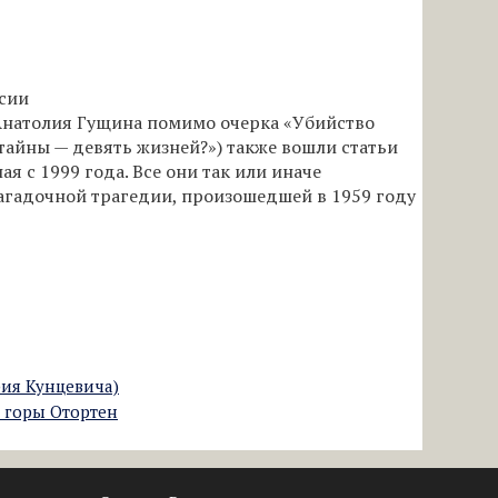
рсии
 Анатолия Гущина помимо очерка «Убийство
тайны — девять жизней?») также вошли статьи
я с 1999 года. Все они так или иначе
агадочной трагедии, произошедшей в 1959 году
рия Кунцевича)
е горы Отортен