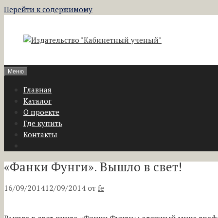
Перейти к содержимому
Меню
Главная
Каталог
О проекте
Где купить
Контакты
«Фанки Фунги». Вышло в свет!
16/09/2014
12/09/2014
от
fe
Вышла в свет книга «Фанки Фунги»: сложный микс граф