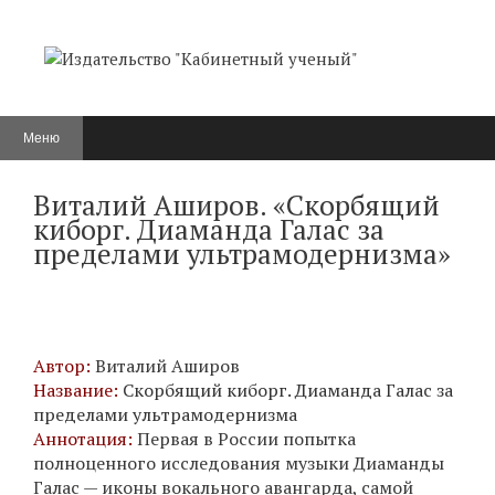
Перейти
к
содержимому
Меню
Виталий Аширов. «Скорбящий
киборг. Диаманда Галас за
пределами ультрамодернизма»
Автор:
Виталий Аширов
Название:
Скорбящий киборг. Диаманда Галас за
пределами ультрамодернизма
Аннотация:
Первая в России попытка
полноценного исследования музыки Диаманды
Галас — иконы вокального авангарда, самой