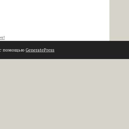
т!
 с помощью
GeneratePress