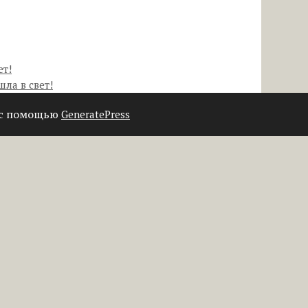
ет!
шла в свет!
 с помощью
GeneratePress