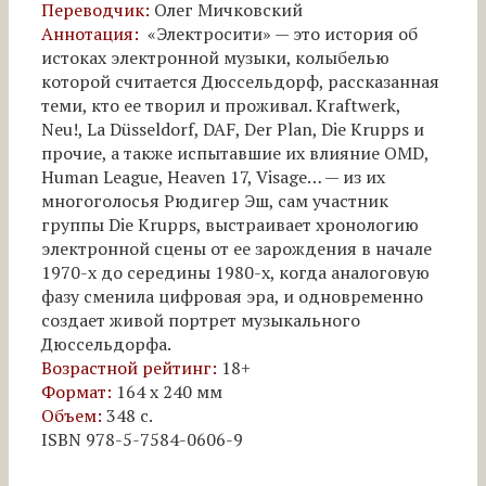
Переводчик:
Олег Мичковский
Аннотация:
«Электросити» — это история об
истоках электронной музыки, колыбелью
которой считается Дюссельдорф, рассказанная
теми, кто ее творил и проживал. Kraftwerk,
Neu!, La Düsseldorf, DAF, Der Plan, Die Krupps и
прочие, а также испытавшие их влияние OMD,
Human League, Heaven 17, Visage… — из их
многоголосья Рюдигер Эш, сам участник
группы Die Krupps, выстраивает хронологию
электронной сцены от ее зарождения в начале
1970-х до середины 1980-х, когда аналоговую
фазу сменила цифровая эра, и одновременно
создает живой портрет музыкального
Дюссельдорфа.
Возрастной рейтинг:
18+
Формат:
164 х 240 мм
Объем:
348 с.
ISBN 978-5-7584-0606-9