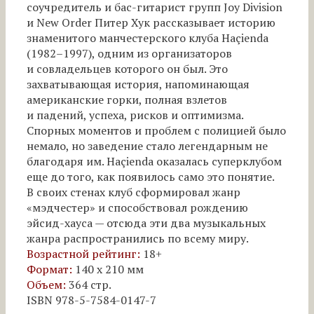
соучредитель и бас-гитарист групп Joy Division
и New Order Питер Хук рассказывает историю
знаменитого манчестерского клуба Haçienda
(1982–1997), одним из организаторов
и совладельцев которого он был. Это
захватывающая история, напоминающая
американские горки, полная взлетов
и падений, успеха, рисков и оптимизма.
Спорных моментов и проблем с полицией было
немало, но заведение стало легендарным не
благодаря им. Haçienda оказалась суперклубом
еще до того, как появилось само это понятие.
В своих стенах клуб сформировал жанр
«мэдчестер» и способствовал рождению
эйсид-хауса — отсюда эти два музыкальных
жанра распространились по всему миру.
Возрастной рейтинг:
18+
Формат:
140 х 210 мм
Объем:
364 стр.
ISBN 978-5-7584-0147-7