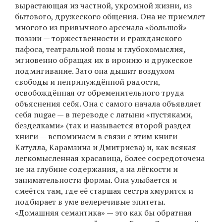
вырастающая из частной, укромной жизни, из
бытового, дружеского общения. Она не приемлет
многого из привычного арсенала «большой»
поэзии — торжественности и гражданского
пафоса, театральной позы и глубокомыслия,
мгновенно обращая их в иронию и дружеское
подмигивание. Зато она дышит воздухом
свободы и непринуждённой радости,
освобождённая от обременительного труда
объяснения себя. Она с самого начала объявляет
себя nugae — в переводе с латыни «пустяками,
безделками» (так и называется второй раздел
книги — вспоминаем в связи с этим книги
Катулла, Карамзина и Дмитриева) и, как всякая
легкомысленная красавица, более сосредоточена
не на глубине содержания, а на лёгкости и
занимательности формы. Она улыбается и
смеётся там, где её старшая сестра хмурится и
подбирает в уме велеречивые эпитеты.
«Домашняя семантика» — это как бы обратная