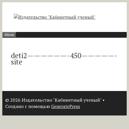
Перейти
к
содержимому
Меню
deti2——————-450—————-
site
© 2026 Издательство "Кабинетный ученый"
•
Создано с помощью
GeneratePress